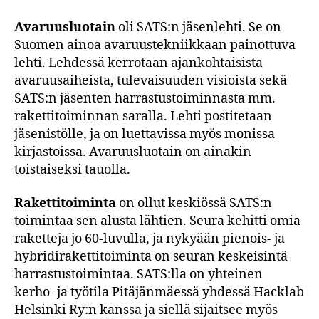
Avaruusluotain
oli SATS:n jäsenlehti. Se on
Suomen ainoa avaruustekniikkaan painottuva
lehti. Lehdessä kerrotaan ajankohtaisista
avaruusaiheista, tulevaisuuden visioista sekä
SATS:n jäsenten harrastustoiminnasta mm.
rakettitoiminnan saralla. Lehti postitetaan
jäsenistölle, ja on luettavissa myös monissa
kirjastoissa. Avaruusluotain on ainakin
toistaiseksi tauolla.
Rakettitoiminta
on ollut keskiössä SATS:n
toimintaa sen alusta lähtien. Seura kehitti omia
raketteja jo 60-luvulla, ja nykyään pienois- ja
hybridirakettitoiminta on seuran keskeisintä
harrastustoimintaa. SATS:lla on yhteinen
kerho- ja työtila Pitäjänmäessä yhdessä Hacklab
Helsinki Ry:n kanssa ja siellä sijaitsee myös