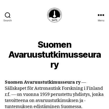
Search
Menu
SATS-
SAFF
Suomen
Avaruustutkimusseura
ry
Suomen Avaruustutkimusseura ry
—
Sällskapet för Astronautisk Forskning i Finland
r.f. — on vuonna 1959 perustettu yhdistys, jonka
tavoitteena on avaruustutkimuksen ja -
tuntemuksen edistäminen Suomessa.