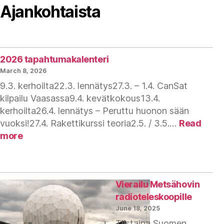
Ajankohtaista
2026 tapahtumakalenteri
March 8, 2026
9.3. kerhoilta22.3. lennätys27.3. – 1.4. CanSat
kilpailu Vaasassa9.4. kevätkokous13.4.
kerhoilta26.4. lennätys – Peruttu huonon sään
vuoksi!27.4. Rakettikurssi teoria2.5. / 3.5.…
Read
:
more
2026
tapahtumakalenteri
Vierailu Metsähovin
radioteleskoopille
June 18, 2025
Tiistaina Suomen