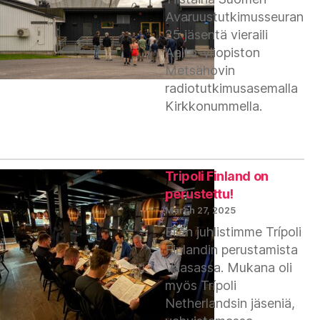
Avaruustutkimusseuran
25 jäsentä vieraili
Aalto-yliopiston
Metsähovin
radiotutkimusasemalla
Kirkkonummella.
Tripoli Finland on
perustettu!
March 27, 2025
Eilen juhlistimme Trípoli
Finlandin perustamista
Vaasassa. Mukana oli
myös Trípoli
Netherlandsin jäseniä,