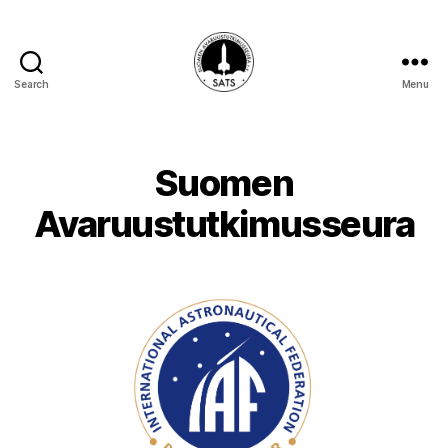
Search
Menu
SATS-
SAFF
Suomen
Avaruustutkimusseura