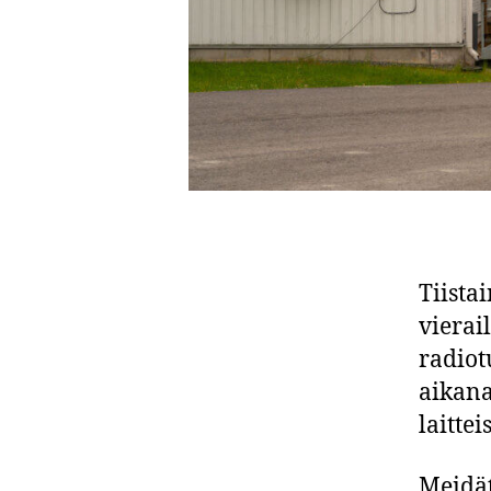
Tiista
vierai
radiot
aikana
laitte
Meidät