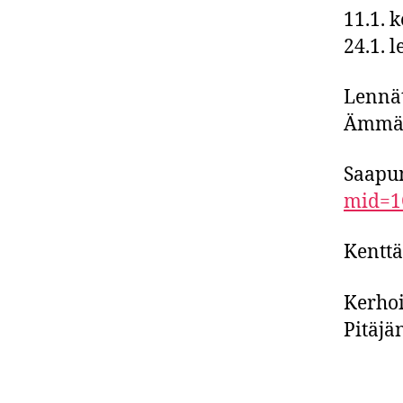
11.1. 
24.1. 
Lennät
Ämmäs
Saapu
mid=1
Kentt
Kerhoi
Pitäjä