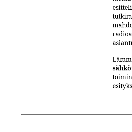
esitte
tutkim
mahdol
radioa
asiant
Lämmin
sähkö
toimin
esityk