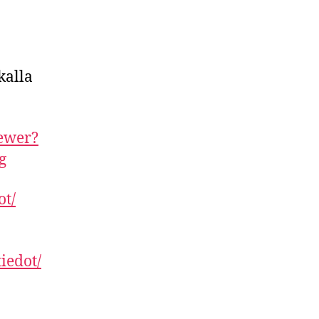
kalla
ewer?
g
ot/
tiedot/