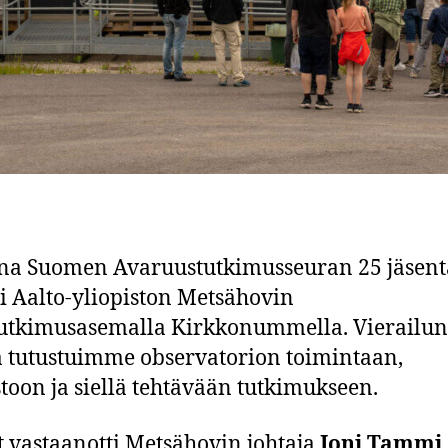
ina Suomen Avaruustutkimusseuran 25 jäsent
li Aalto-yliopiston Metsähovin
utkimusasemalla Kirkkonummella. Vierailun
 tutustuimme observatorion toimintaan,
istoon ja siellä tehtävään tutkimukseen.
 vastaanotti Metsähovin johtaja
Joni Tammi