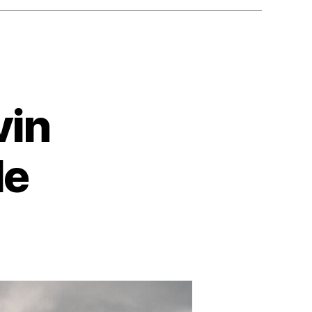
vin
le