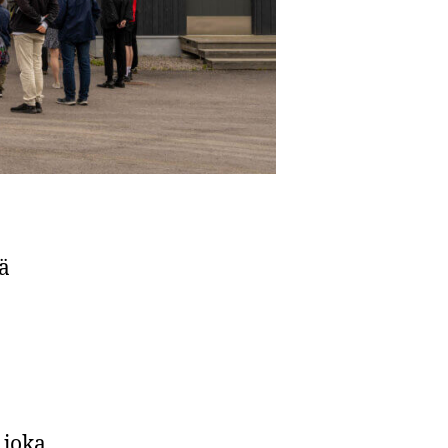
ä
, joka