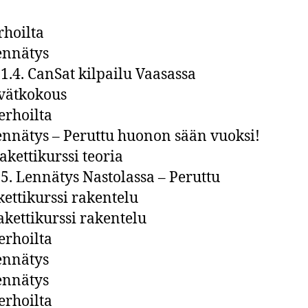
rhoilta
lennätys
– 1.4. CanSat kilpailu Vaasassa
evätkokous
kerhoilta
lennätys – Peruttu huonon sään vuoksi!
akettikurssi teoria
3.5. Lennätys Nastolassa – Peruttu
akettikurssi rakentelu
rakettikurssi rakentelu
kerhoilta
lennätys
lennätys
kerhoilta