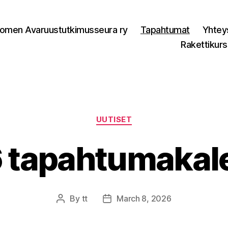
omen Avaruustutkimusseura ry
Tapahtumat
Yhtey
Rakettikurs
Categories
UUTISET
 tapahtumakale
By
tt
March 8, 2026
Post
Post
author
date