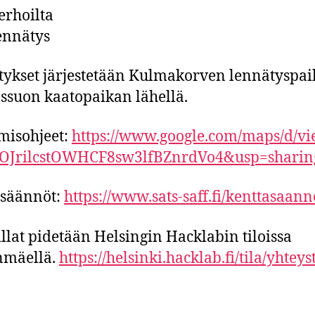
kerhoilta
lennätys
ykset järjestetään Kulmakorven lennätyspai
suon kaatopaikan lähellä.
misohjeet:
https://www.google.com/maps/d/vi
OJrilcstOWHCF8sw3lfBZnrdVo4&usp=sharin
äsäännöt:
https://www.sats-saff.fi/kenttasaann
llat pidetään Helsingin Hacklabin tiloissa
nmäellä.
https://helsinki.hacklab.fi/tila/yhteys