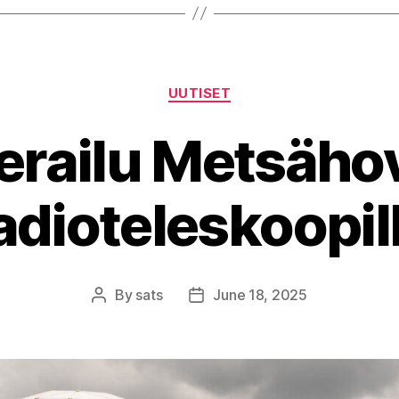
Categories
UUTISET
erailu Metsäho
adioteleskoopil
By
sats
June 18, 2025
Post
Post
author
date