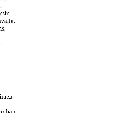
n
ssin
avalla.
as,
n
oimen
kunhan