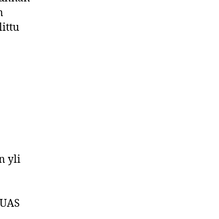
n
ittu
n yli
 UAS