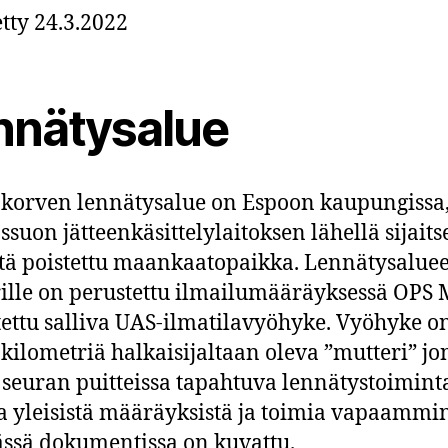
etty 24.3.2022
nnätysalue
orven lennätysalue on Espoon kaupungissa
uon jätteenkäsittelylaitoksen lähellä sijaits
tä poistettu maankaatopaikka. Lennätysalue
lle on perustettu ilmailumääräyksessä OPS 
tettu salliva UAS-ilmatilavyöhyke. Vyöhyke o
kilometriä halkaisijaltaan oleva ”mutteri” jo
ä seuran puitteissa tapahtuva lennätystoimint
a yleisistä määräyksistä ja toimia vapaammin
ässä dokumentissa on kuvattu.