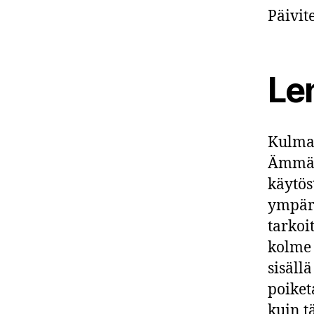
Päivit
Le
Kulmak
Ämmäss
käytös
ympäri
tarkoi
kolme 
sisäll
poiket
kuin t