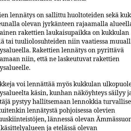
ien lennätys on sallittu huoltoteiden sekä ku
eunalla olevan jyrkänteen rajaamalla alueell
ainen rakettien laukaisupaikka on kukkulan
lä tai tuuliolosuhteiden niin vaatiessa muual
ysalueella. Rakettien lennätys on pyrittävä
tamaan niin, että ne laskeutuvat rakettien
ysalueelle.
keja voi lennättää myös kukkulan ulkopuole
ysalueelta käsin, kunhan näköyhteys säilyy j
täjä pystyy hallitsemaan lennokkia turvallises
kuitenkin lennätystä pohjoisessa olevien
suuskiinteistöjen, lännessä olevan Ämmässuo
nkäsittelyalueen ja etelässä olevan