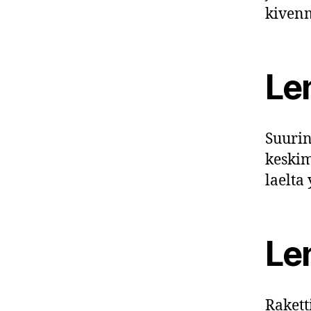
kiven
Le
Suurin
keskim
laelta
Le
Rakett