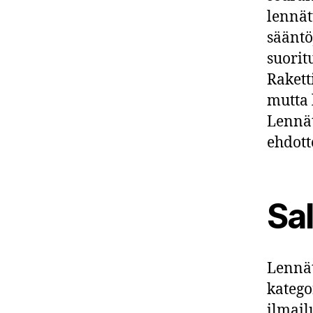
lennät
sääntö
suorit
Rakett
mutta 
Lennät
ehdott
Sal
Lennät
katego
ilmail