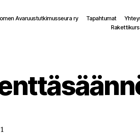
omen Avaruustutkimusseura ry
Tapahtumat
Yhtey
Rakettikurs
enttäsäänn
 1