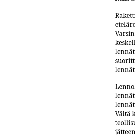
Rakett
etelär
Varsin
keskel
lennät
suorit
lennät
Lennok
lennät
lennät
Vältä 
teolli
jättee