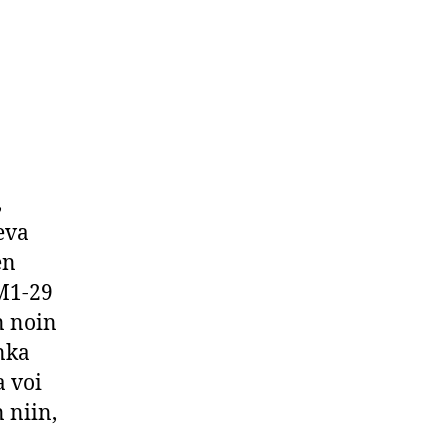
,
eva
en
M1-29
n noin
nka
a voi
 niin,