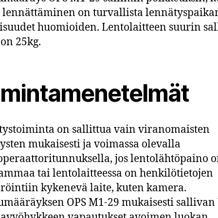
 lennättäminen on turvallista lennätyspaika
suudet huomioiden. Lentolaitteen suurin sall
 on 25kg.
imintamenetelmät
ystoiminta on sallittua vain viranomaisten
sten mukaisesti ja voimassa olevalla
peraattoritunnuksella, jos lentolähtöpaino o
ammaa tai lentolaitteessa on henkilötietojen
eröintiin kykenevä laite, kuten kamera.
umääräyksen OPS M1-29 mukaisesti sallivan
lavyöhykkeen vapautukset avoimen luokan