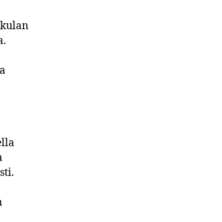
kkulan
a.
la
lla
a
ti.
n