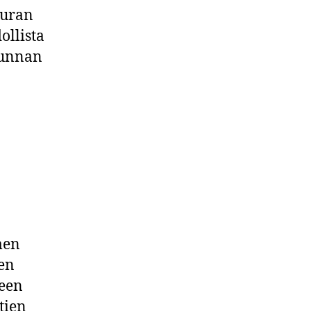
euran
llista
kunnan
men
jen
seen
tien