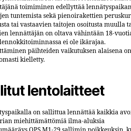
täjänä toimiminen edellyttää lennätyspaika
jen tuntemista sekä pienoirakettien peruskur
usta tai vastaavien taitojen osoitusta muulla t
ien lennättäjän on oltava vähintään 18-vuoti
lennokkitoiminnassa ei ole ikärajaa.
täminen päihteiden vaikutuksen alaisena o
omasti kielletty.
litut lentolaitteet
yspaikalla on sallittua lennättää kaikkia av
rian miehittämättömiä ilma-aluksia
umääräys OPS M1-29 sallimin poikkeuksin, 