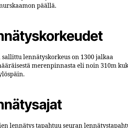
murskaamon päällä.
nnätyskorkeudet
 sallittu lennätyskorkeus on 1300 jalkaa
ääräisestä merenpinnasta eli noin 310m ku
 ylöspäin.
nnätysajat
ien lennätys tapahtuu seuran lennätystapah