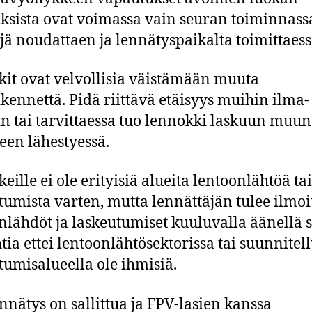
uksista ovat voimassa vain seuran toiminnass
jä noudattaen ja lennätyspaikalta toimittaes
it ovat velvollisia väistämään muuta
ikennettä. Pidä riittävä etäisyys muihin ilma-
in tai tarvittaessa tuo lennokki laskuun muun
teen lähestyessä.
eille ei ole erityisiä alueita lentoonlähtöä tai
tumista varten, mutta lennättäjän tulee ilmoi
nlähdöt ja laskeutumiset kuuluvalla äänellä 
tia ettei lentoonlähtösektorissa tai suunnitell
tumisalueella ole ihmisiä.
nnätys on sallittua ja FPV-lasien kanssa