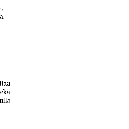
a,
sa.
ttaa
sekä
ulla