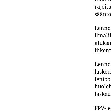
rajoit
sääntö
Lennok
ilmali
aluksi
liiken
Lennok
laskeu
lentoo
huoleh
laskeu
FPV-le