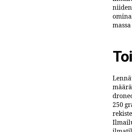
niiden
ominai
massa
To
Lennät
määräy
droneo
250 gr
rekist
Ilmail
ilmati