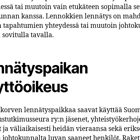
essä tai muutoin vain etukäteen sopimalla s
unnan kanssa. Lennokkien lennätys on mahdo
 tapahtumien yhteydessä tai muutoin johto
 sovitulla tavalla.
nnätyspaikan
yttöoikeus
korven lennätyspaikkaa saavat käyttää Suo
stutkimusseura ry:n jäsenet, yhteistyökerho
t ja väliaikaisesti heidän vieraansa sekä erik
 johtokunnalta luvan saaneet henkilöt. Raket