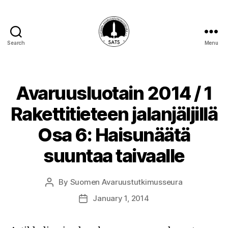
Search
Menu
SATS-
SAFF
Avaruusluotain 2014 / 1
Rakettitieteen jalanjäljillä
Osa 6: Haisunäätä
suuntaa taivaalle
By
Suomen Avaruustutkimusseura
Post
author
January 1, 2014
Post
date