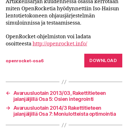
Artikkelisarjan kuudennessa osassa kerrotaan
miten OpenRocketia hyödynnettiin Iso-Haisun
lentotietokoneen ohjausjärjestelmän
simuloinnissa ja testaamisessa.
OpenRocket-ohjelmiston voi ladata
osoitteesta
http://openrocket.info/
DOWNLOAD
openrocket-osa6
←
Avaruusluotain 2013/03, Rakettitieteen
jalanjäljillä Osa 5: Osien integrointi
→
Avaruusluotain 2014/3 Rakettitieteen
jalanjäljillä Osa 7: Moniulotteista optimointia