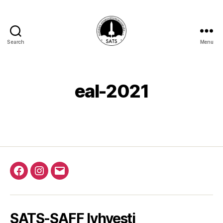
Search
Menu
SATS-
SAFF
eal-2021
Facebook
Instagram
Email
SATS-SAFF lyhyesti