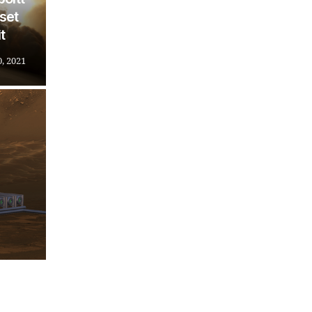
set
t
, 2021