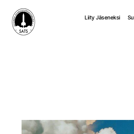
Liity Jäseneksi
Su
SATS-
SAFF