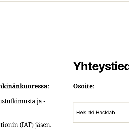
Yhteystie
hkinänkuoressa:
Osoite:
stutkimusta ja -
Helsinki Hacklab
tionin (IAF) jäsen.