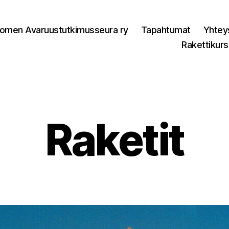
omen Avaruustutkimusseura ry
Tapahtumat
Yhtey
Rakettikurs
Raketit