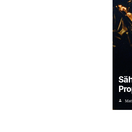
Säh
Pro
Mat