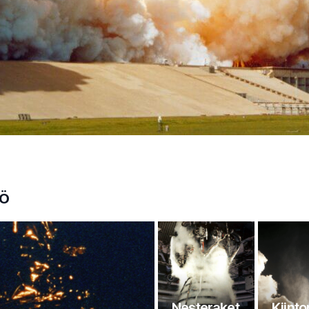
TÖ
Nesteraket
Kiinto