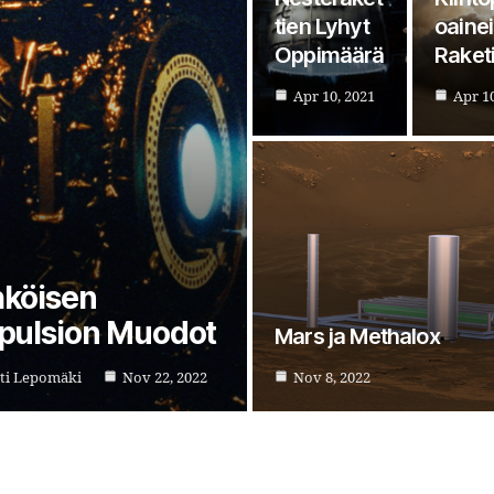
tien Lyhyt
oainei
Oppimäärä
Raketi
Apr 10, 2021
Apr 10
köisen
pulsion Muodot
Mars ja Methalox
ti Lepomäki
Nov 22, 2022
Nov 8, 2022