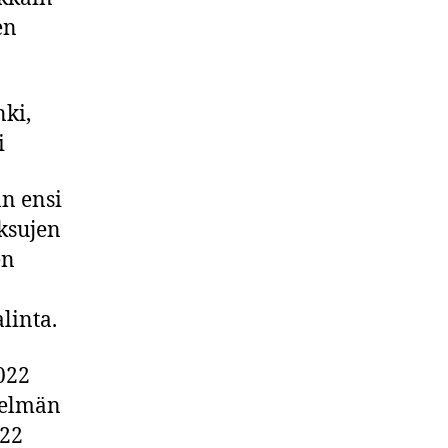
en
nki,
i
n ensi
ksujen
en
linta.
022
telmän
022