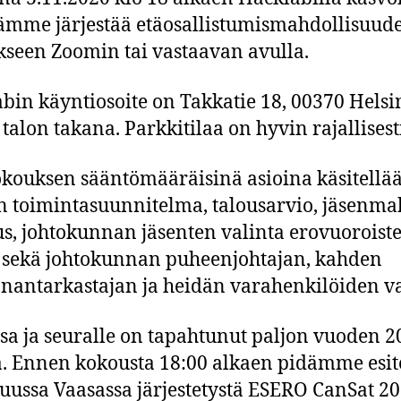
tämme järjestää etäosallistumismahdollisuud
seen Zoomin tai vastaavan avulla.
bin käyntiosoite on Takkatie 18, 00370 Helsi
 talon takana. Parkkitilaa on hyvin rajallisest
kouksen sääntömääräisinä asioina käsitellää
 toimintasuunnitelma, talousarvio, jäsenma
s, johtokunnan jäsenten valinta erovuoroist
e, sekä johtokunnan puheenjohtajan, kahden
nantarkastajan ja heidän varahenkilöiden va
sa ja seuralle on tapahtunut paljon vuoden 2
. Ennen kokousta 18:00 alkaen pidämme esi
uussa Vaasassa järjestetystä ESERO CanSat 2