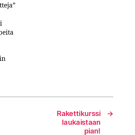
tteja”
i
peita
in
Rakettikurssi
→
laukaistaan
pian!