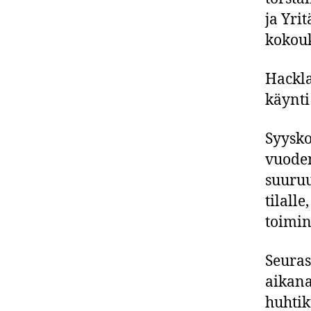
ja Yri
kokouk
Hackla
käynti
Syysko
vuoden
suuruu
tilall
toimin
Seuras
aikana
huhtik