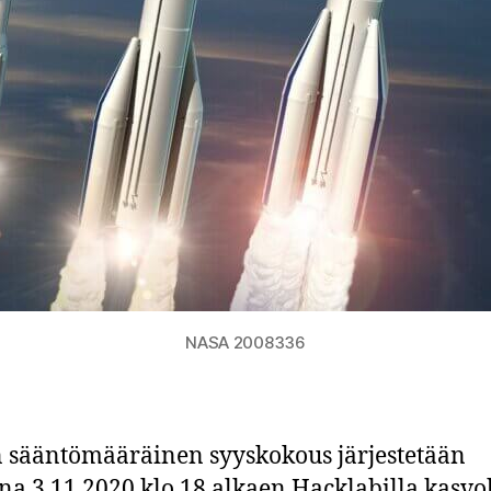
NASA 2008336
 sääntömääräinen syyskokous järjestetään
ina 3.11.2020 klo 18 alkaen Hacklabilla kasv