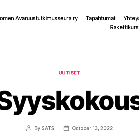
omen Avaruustutkimusseura ry
Tapahtumat
Yhtey
Rakettikurs
Categories
UUTISET
Syyskokou
By
SATS
October 13, 2022
Post
Post
author
date