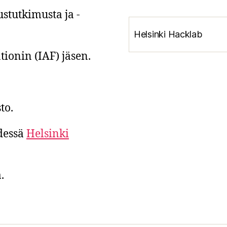
stutkimusta ja -
Helsinki Hacklab
tionin (IAF) jäsen.
to.
hdessä
Helsinki
.