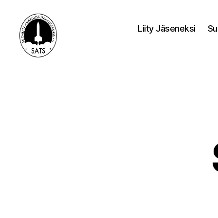
Liity Jäseneksi
Su
SATS-
SAFF