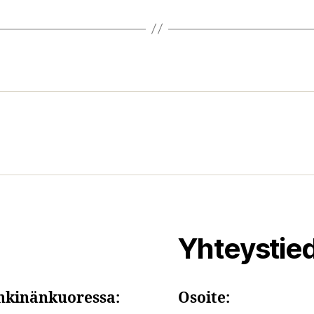
Yhteystie
hkinänkuoressa:
Osoite: