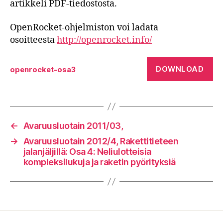
artikkeli PDF-tiedostosta.
OpenRocket-ohjelmiston voi ladata
osoitteesta
http://openrocket.info/
DOWNLOAD
openrocket-osa3
←
Avaruusluotain 2011/03,
→
Avaruusluotain 2012/4, Rakettitieteen
jalanjäljillä: Osa 4: Neliulotteisia
kompleksilukuja ja raketin pyörityksiä