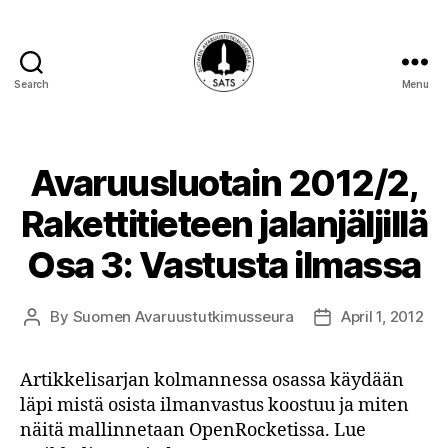
Search
Menu
SATS-
SAFF
Avaruusluotain 2012/2,
Rakettitieteen jalanjäljillä
Osa 3: Vastusta ilmassa
By
Suomen Avaruustutkimusseura
April 1, 2012
Post
Post
author
date
Artikkelisarjan kolmannessa osassa käydään
läpi mistä osista ilmanvastus koostuu ja miten
näitä mallinnetaan OpenRocketissa. Lue