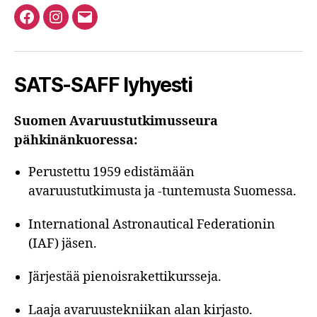
Facebook
Instagram
Email
SATS-SAFF lyhyesti
Suomen Avaruustutkimusseura
pähkinänkuoressa:
Perustettu 1959 edistämään
avaruustutkimusta ja -tuntemusta Suomessa.
International Astronautical Federationin
(IAF) jäsen.
Järjestää pienoisrakettikursseja.
Laaja avaruustekniikan alan kirjasto.