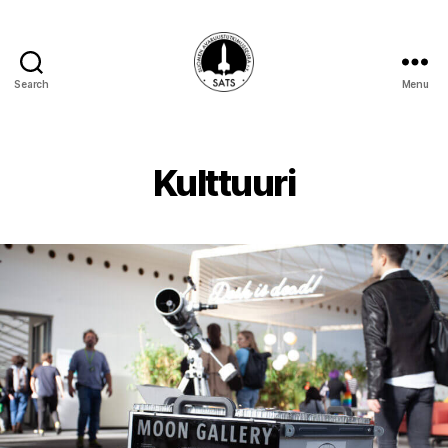
Search
Menu
SATS-
SAFF
Kulttuuri