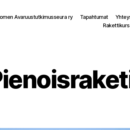
omen Avaruustutkimusseura ry
Tapahtumat
Yhtey
Rakettikurs
ienoisraket