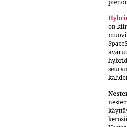
pienoi
Hybri
on kii
muovi 
Space
avaru
hybri
seuran
kahden
Neste
nestem
käyttä
kerosi