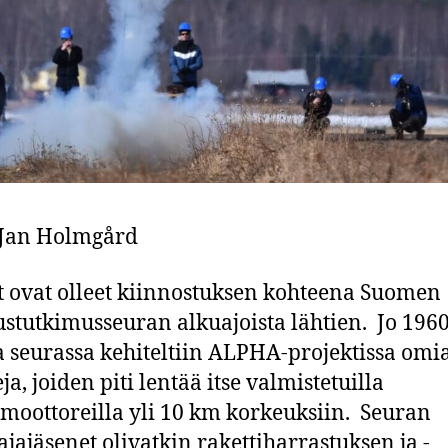
 Jan Holmgård
t ovat olleet kiinnostuksen kohteena Suomen
stutkimusseuran alkuajoista lähtien. Jo 1960
a seurassa kehiteltiin ALPHA-projektissa omi
ja, joiden piti lentää itse valmistetuilla
imoottoreilla yli 10 km korkeuksiin. Seuran
ajajäsenet olivatkin rakettiharrastuksen ja -