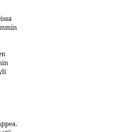
eissa
simmin
en
min
yli
happea.