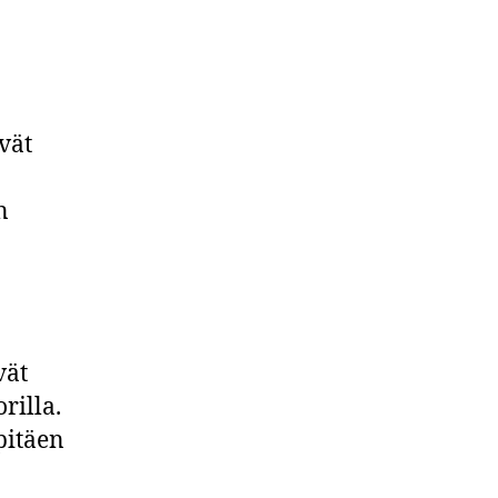
vät
n
vät
orilla.
pitäen