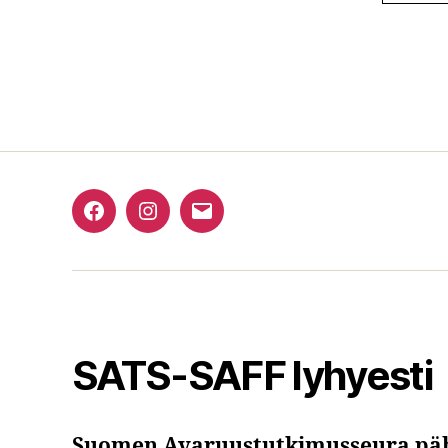
Facebook
Instagram
Email
SATS-SAFF lyhyesti
Suomen Avaruustutkimusseura pä