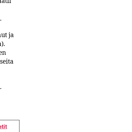
atii
.
ut ja
n).
den
seita
a.
tit