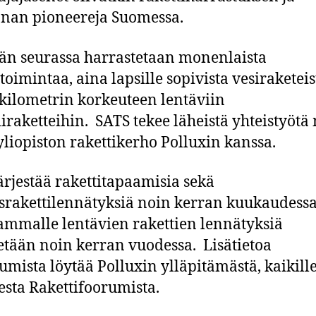
nan pioneereja Suomessa.
n seurassa harrastetaan monenlaista
itoimintaa, aina lapsille sopivista vesiraketeis
kilometrin korkeuteen lentäviin
iraketteihin. SATS tekee läheistä yhteistyötä
yliopiston rakettikerho Polluxin kanssa.
ärjestää rakettitapaamisia sekä
srakettilennätyksiä noin kerran kuukaudess
mmalle lentävien rakettien lennätyksiä
tetään noin kerran vuodessa. Lisätietoa
umista löytää Polluxin ylläpitämästä, kaikill
sta Rakettifoorumista.