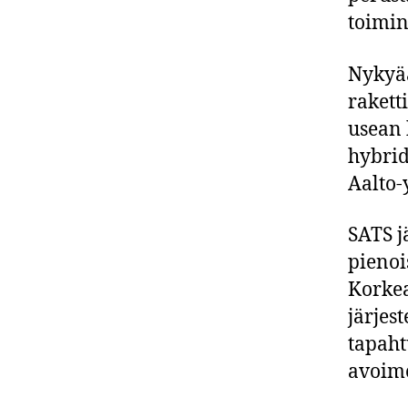
toimin
Nykyää
rakett
usean 
hybrid
Aalto-
SATS j
pienoi
Korkea
järjes
tapaht
avoime