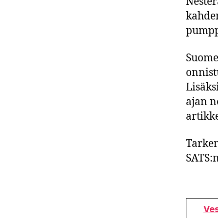
Nester
kahden
pumpp
Suomen
onnist
Lisäks
ajan n
artikk
Tarkem
SATS:n
Ves