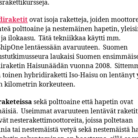
srakettikursseja.
diraketit
ovat isoja raketteja, joiden moottor
nteä polttoaine ja nestemäinen hapetin, ylei
ja ilokaasu. Tätä tekniikkaa käytti mm.
ShipOne lentäessään avaruuteen. Suomen
ustutkimusseura laukaisi Suomen ensimmäis
diraketin Haisunäädän vuonna 2008. Sittem
 toinen hybridiraketti Iso-Haisu on lentänyt 
 kilometrin korkeuteen.
raketeissa
sekä polttoaine että hapetin ovat
äisiä. Useimmat avaruuteen lentävät raketit
vät nesterakettimoottoreita, joissa poltetaan
inia tai nestemäistä vetyä sekä nestemäistä 