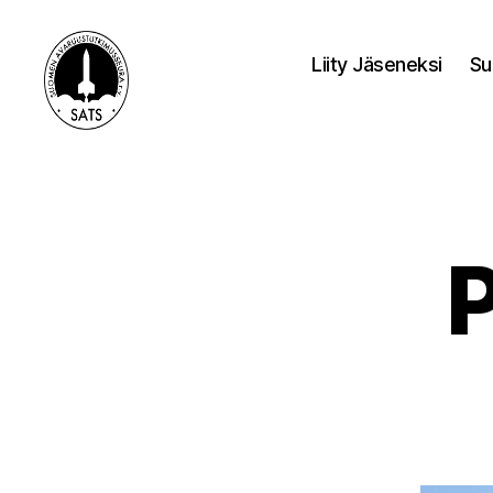
Liity Jäseneksi
Su
SATS-
SAFF
P