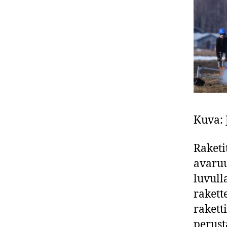
Kuva:
Raketi
avaruu
luvull
rakette
rakett
perust