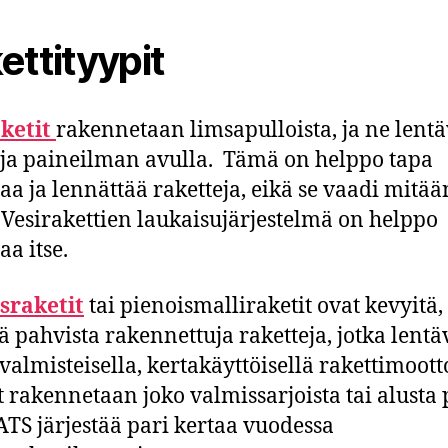
ettityypit
ketit
rakennetaan limsapulloista, ja ne lentä
ja paineilman avulla. Tämä on helppo tapa
aa ja lennättää raketteja, eikä se vaadi mitää
 Vesirakettien laukaisujärjestelmä on helppo
aa itse.
sraketit
tai pienoismalliraketit ovat kevyitä,
ä pahvista rakennettuja raketteja, jotka lentä
valmisteisella, kertakäyttöisellä rakettimoott
t rakennetaan joko valmissarjoista tai alusta 
SATS järjestää pari kertaa vuodessa