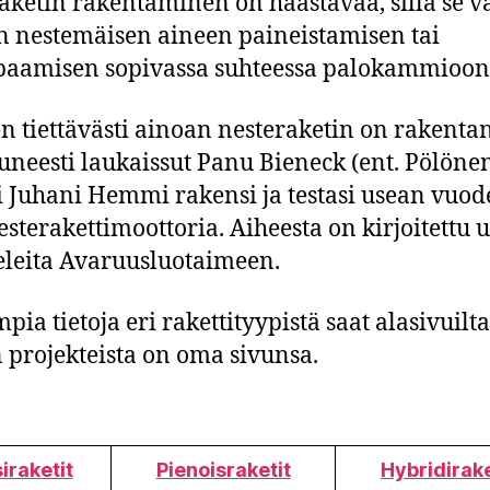
aketin rakentaminen on haastavaa, sillä se va
 nestemäisen aineen paineistamisen tai
aamisen sopivassa suhteessa palokammioon
 tiettävästi ainoan nesteraketin on rakentan
uneesti laukaissut Panu Bieneck (ent. Pölöne
i Juhani Hemmi rakensi ja testasi usean vuo
esterakettimoottoria. Aiheesta on kirjoitettu u
eleita Avaruusluotaimeen.
pia tietoja eri rakettityypistä saat alasivuilt
 projekteista on oma sivunsa.
iraketit
Pienoisraketit
Hybridirake