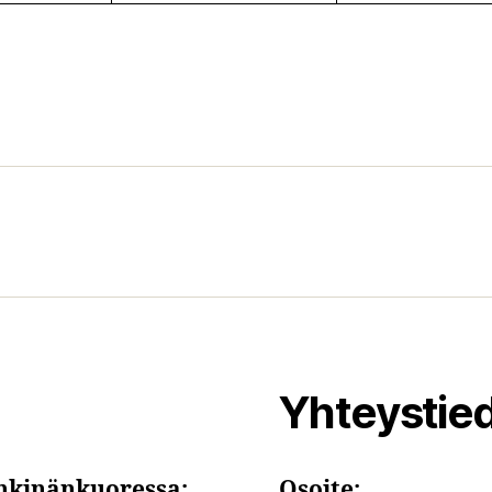
Yhteystie
hkinänkuoressa:
Osoite: