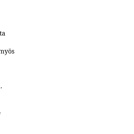
ta
 myös
a.
e