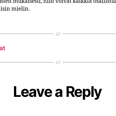
usten mukaisesti, niin voivat kaikkia osallistu
lisin mielin.
at
Leave a Reply