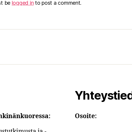
st be
logged in
to post a comment.
Yhteystie
hkinänkuoressa:
Osoite:
stutkimusta ja -