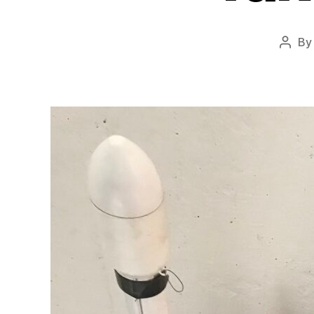
B
Post
autho