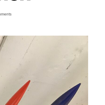
on
mments
Lokakuun
rakettitapaaminen