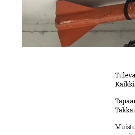
Tulev
Kaikki
Tapaam
Takkat
Muist