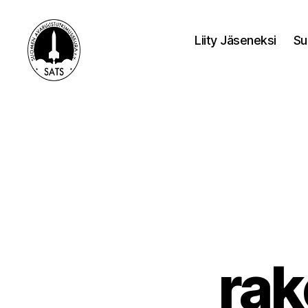
Liity Jäseneksi
Su
SATS-
SAFF
rak