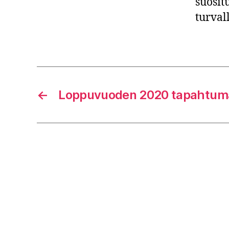
suosit
turval
←
Loppuvuoden 2020 tapahtum