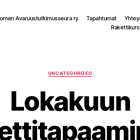
omen Avaruustutkimusseura ry
Tapahtumat
Yhtey
Rakettikurs
Categories
UNCATEGORIZED
Lokakuun
ettitapaam