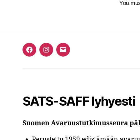
You mu
Facebook
Instagram
Email
SATS-SAFF lyhyesti
Suomen Avaruustutkimusseura pä
Perustettu 1959 edistämään avaruu