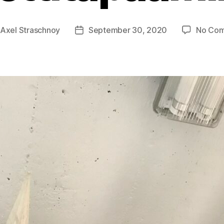
y
Axel Straschnoy
September 30, 2020
No Co
Post
r
date