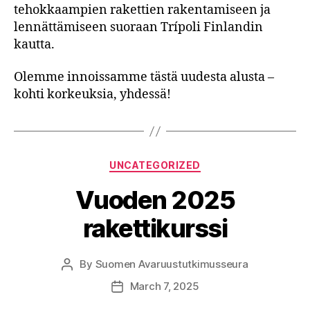
tehokkaampien rakettien rakentamiseen ja
lennättämiseen suoraan Trípoli Finlandin
kautta.
Olemme innoissamme tästä uudesta alusta –
kohti korkeuksia, yhdessä!
Categories
UNCATEGORIZED
Vuoden 2025
rakettikurssi
By
Suomen Avaruustutkimusseura
Post
author
March 7, 2025
Post
date