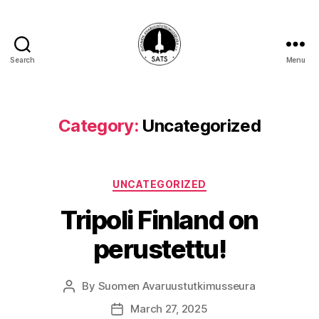
Search
Menu
SATS-
SAFF
Category:
Uncategorized
Categories
UNCATEGORIZED
Tripoli Finland on
perustettu!
By
Suomen Avaruustutkimusseura
Post
author
March 27, 2025
Post