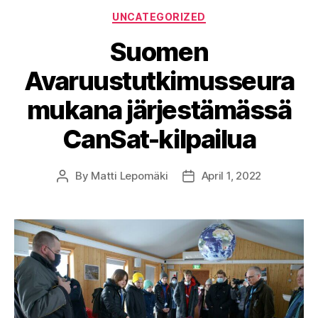
Categories
UNCATEGORIZED
Suomen
Avaruustutkimusseura
mukana järjestämässä
CanSat-kilpailua
By
Matti Lepomäki
April 1, 2022
Post
Post
author
date