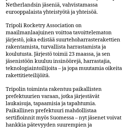
Netherlandsin jäseniä, vahvistamassa
eurooppalaista yhteistyötä ja yhteisöä.
Tripoli Rocketry Association on
maailmanlaajuinen voittoa tavoittelematon
järjestö, joka edistää suurtehoharrasterakettien
rakentamista, turvallista harrastamista ja
koulutusta. Järjestö toimii 23 maassa, ja sen
jäsenistöön kuuluu insinöörejä, harrastajia,
teknologiaintoilijoita – ja jopa muutamia oikeita
rakettitieteilijöitä.
Tripolin toiminta rakentuu paikallisten
prefektuurien varaan, jotka järjestävät
laukaisuja, tapaamisia ja tapahtumia.
Paikallinen prefektuuri mahdollistaa
sertifioinnit myös Suomessa – nyt jäsenet voivat
hankkia pätevyyden suurempien ja