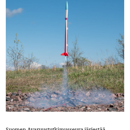
Suomen Avaruustutkimusseura järjestää