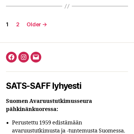
Posts
1
2
Older
→
pagination
Facebook
Instagram
Email
SATS-SAFF lyhyesti
Suomen Avaruustutkimusseura
pähkinänkuoressa:
Perustettu 1959 edistämään
avaruustutkimusta ja -tuntemusta Suomessa.