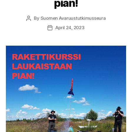
pian!
By
Suomen Avaruustutkimusseura
Post
author
April 24, 2023
Post
date