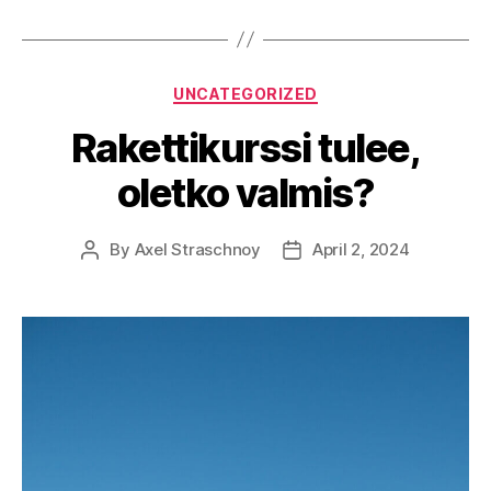
Categories
UNCATEGORIZED
Rakettikurssi tulee,
oletko valmis?
By
Axel Straschnoy
April 2, 2024
Post
Post
author
date