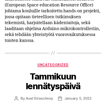
(European Space education Resource Office)
johtama kouluille tarkoitettu hands-on projekti,
jossa opitaan tieteellisen tutkimuksen
tekemistä, harjoitellaan kädentaitoja, sekä
laaditaan ohjelma Arduino-mikrokontrolleriin,
sekä tehdään yhteistyötä vuorovaikutuksessa
toisten kanssa.
Categories
UNCATEGORIZED
Tammikuun
lennätyspäivä
By
Axel Straschnoy
January 5, 2022
Post
Post
author
date