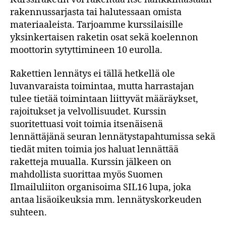
rakennussarjasta tai halutessaan omista
materiaaleista. Tarjoamme kurssilaisille
yksinkertaisen raketin osat sekä koelennon
moottorin sytyttimineen 10 eurolla.
Rakettien lennätys ei tällä hetkellä ole
luvanvaraista toimintaa, mutta harrastajan
tulee tietää toimintaan liittyvät määräykset,
rajoitukset ja velvollisuudet. Kurssin
suoritettuasi voit toimia itsenäisenä
lennättäjänä seuran lennätystapahtumissa sekä
tiedät miten toimia jos haluat lennättää
raketteja muualla. Kurssin jälkeen on
mahdollista suorittaa myös Suomen
Ilmailuliiton organisoima SIL16 lupa, joka
antaa lisäoikeuksia mm. lennätyskorkeuden
suhteen.