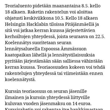
Teorialuento pidetään maanantaina 8.5. kello
18 alkaen. Raketin rakentelun voi aloittaa
ohjatusti keskiviikkona 10.5. Kello 18 alkaen
Helsingin Hacklabin tiloissa Pitäjänmäellä ja
sitä voi jatkaa kerran kuussa järjestettävien
kerhoiltojen yhteydessä, joista seuraava on 22.5.
Koelennätys suoritetaan seuran
lennätysalueella Espoossa Ämmässuon
kaatopaikan lähellä ja lennätystilaisuuksia
pyritään järjestämään sään salliessa vähintään
kerran kuussa. Teoriaosuuden kokeen voi tehdä
rakentelujen yhteydessä tai viimeistään ennen
koelennätystä.
Kurssin teoriaosuus on seuran jäsenille
ilmainen ja kurssin yhteydessä liittyville
kuluvan vuoden jäsenmaksu on 14 euroa.
Kurssiraketin voi rakentaa itse hankkimastaan