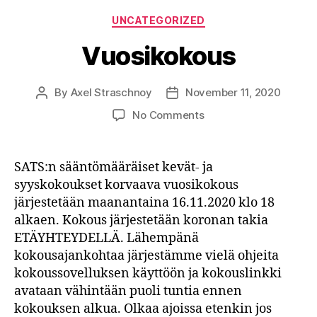
Categories
UNCATEGORIZED
Vuosikokous
By
Axel Straschnoy
November 11, 2020
Post
Post
author
date
on
No Comments
Vuosikokous
SATS:n sääntömääräiset kevät- ja
syyskokoukset korvaava vuosikokous
järjestetään maanantaina 16.11.2020 klo 18
alkaen. Kokous järjestetään koronan takia
ETÄYHTEYDELLÄ. Lähempänä
kokousajankohtaa järjestämme vielä ohjeita
kokoussovelluksen käyttöön ja kokouslinkki
avataan vähintään puoli tuntia ennen
kokouksen alkua. Olkaa ajoissa etenkin jos