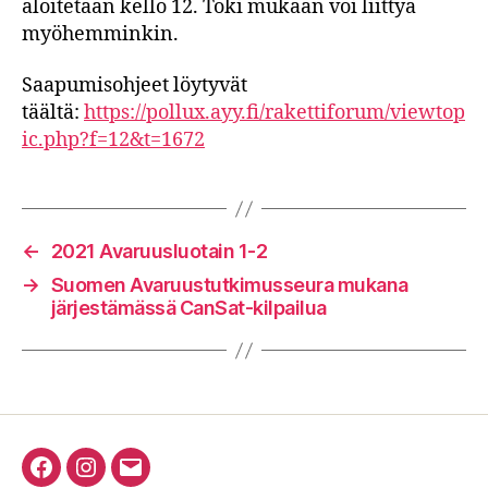
aloitetaan kello 12. Toki mukaan voi liittyä
myöhemminkin.
Saapumisohjeet löytyvät
täältä:
https://pollux.ayy.fi/rakettiforum/viewtop
ic.php?f=12&t=1672
←
2021 Avaruusluotain 1-2
→
Suomen Avaruustutkimusseura mukana
järjestämässä CanSat-kilpailua
Facebook
Instagram
Email