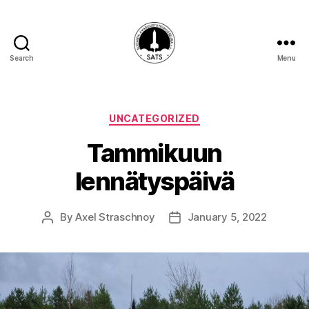
Search
Menu
SATS-
SAFF
Categories
UNCATEGORIZED
Tammikuun
lennätyspäivä
By
Axel Straschnoy
January 5, 2022
Post
Post
author
date