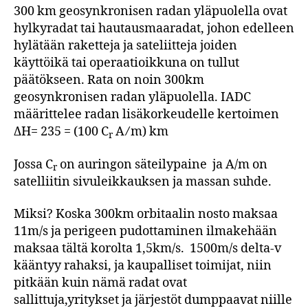
300 km geosynkronisen radan yläpuolella ovat
hylkyradat tai hautausmaaradat, johon edelleen
hylätään raketteja ja sateliitteja joiden
käyttöikä tai operaatioikkuna on tullut
päätökseen. Rata on noin 300km
geosynkronisen radan yläpuolella. IADC
määrittelee radan lisäkorkeudelle kertoimen
ΔH= 235 = (100 C
A ⁄ m) km
r
Jossa C
on auringon säteilypaine ja A/m on
r
satelliitin sivuleikkauksen ja massan suhde.
Miksi? Koska 300km orbitaalin nosto maksaa
11m/s ja perigeen pudottaminen ilmakehään
maksaa tältä korolta 1,5km/s. 1500m/s delta-v
kääntyy rahaksi, ja kaupalliset toimijat, niin
pitkään kuin nämä radat ovat
sallittuja,yritykset ja järjestöt dumppaavat niille