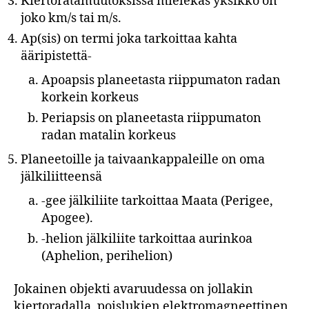
Kiertoratamuutoksissa mielekäs yksikkö on
joko km/s tai m/s.
Ap(sis) on termi joka tarkoittaa kahta
ääripistettä-
Apoapsis planeetasta riippumaton radan
korkein korkeus
Periapsis on planeetasta riippumaton
radan matalin korkeus
Planeetoille ja taivaankappaleille on oma
jälkiliitteensä
-gee jälkiliite tarkoittaa Maata (Perigee,
Apogee).
-helion jälkiliite tarkoittaa aurinkoa
(Aphelion, perihelion)
Jokainen objekti avaruudessa on jollakin
kiertoradalla, poislukien elektromagneettinen