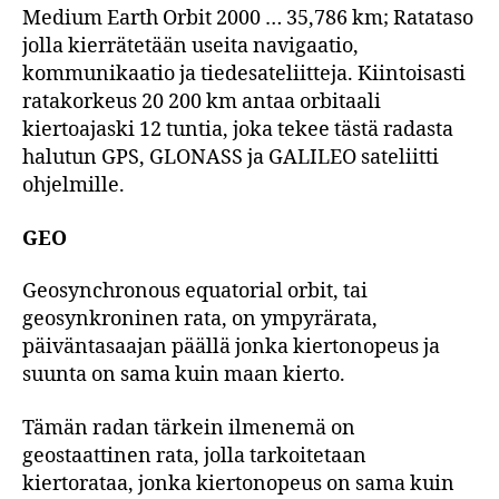
Medium Earth Orbit 2000 … 35,786 km; Ratataso
jolla kierrätetään useita navigaatio,
kommunikaatio ja tiedesateliitteja. Kiintoisasti
ratakorkeus 20 200 km antaa orbitaali
kiertoajaski 12 tuntia, joka tekee tästä radasta
halutun GPS, GLONASS ja GALILEO sateliitti
ohjelmille.
GEO
Geosynchronous equatorial orbit, tai
geosynkroninen rata, on ympyrärata,
päiväntasaajan päällä jonka kiertonopeus ja
suunta on sama kuin maan kierto.
Tämän radan tärkein ilmenemä on
geostaattinen rata, jolla tarkoitetaan
kiertorataa, jonka kiertonopeus on sama kuin