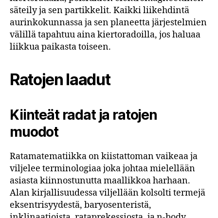
säteily ja sen partikkelit. Kaikki liikehdintä
aurinkokunnassa ja sen planeetta järjestelmien
välillä tapahtuu aina kiertoradoilla, jos haluaa
liikkua paikasta toiseen.
Ratojen laadut
Kiinteät radat ja ratojen
muodot
Ratamatematiikka on kiistattoman vaikeaa ja
viljelee terminologiaa joka johtaa mielellään
asiasta kiinnostunutta maallikkoa harhaan.
Alan kirjallisuudessa viljellään kolsolti termejä
eksentrisyydestä, baryosenteristä,
inklinaatioista, rataprekessiosta, ja n-body