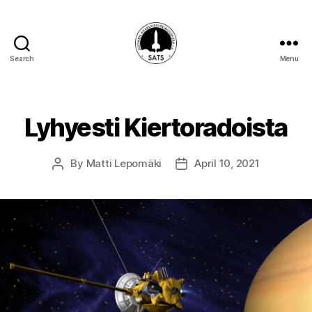
Search
Menu
SATS-
SAFF
Lyhyesti Kiertoradoista
By
Matti Lepomäki
April 10, 2021
Post
Post
author
date