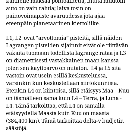
kannelle maksaa polttoainetta, mutta muutoin
auto on vain rahtia; laiva tosin on
painovoimapiste avaruudessa jota ajaa
eteenpäin planetaarinen kiertoliike.
L1, L2 ovat “arvottomia” pisteitä, sillä näiden
Lagrangen pisteiden sijainnit eivät ole riittävän
vakaita tuomaan todellista lagrange rataa ja L3
on diametrisesti vastakkainen maan kanssa
joten sen käyttöarvo on mitätön. L4 ja L5 sitä
vastoin ovat usein esillä keskusteluissa,
varsinkin kun keskustellaan siirtokunnista.
Etenkin L4 on kiintoisa, sillä etäisyys Maa – Kuu
on täsmälleen sama kuin L4 – Terra, ja Luna -
L4. Tämä tarkoittaa, että L4 on samalla
etäisyydellä Maasta kuin Kuu on maasta
(384,400 km). Tämä tarkoittaa delta-v budjetin
säästöjä.