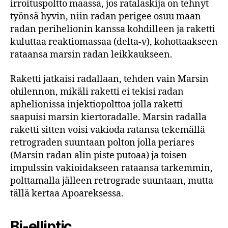
irroituspoltto maassa, jos ratalaskija on tehnyt
työnsä hyvin, niin radan perigee osuu maan
radan perihelionin kanssa kohdilleen ja raketti
kuluttaa reaktiomassaa (delta-v), kohottaakseen
rataansa marsin radan leikkaukseen.
Raketti jatkaisi radallaan, tehden vain Marsin
ohilennon, mikäli raketti ei tekisi radan
aphelionissa injektiopolttoa jolla raketti
saapuisi marsin kiertoradalle. Marsin radalla
raketti sitten voisi vakioda ratansa tekemällä
retrograden suuntaan polton jolla periares
(Marsin radan alin piste putoaa) ja toisen
impulssin vakioidakseen rataansa tarkemmin,
polttamalla jälleen retrograde suuntaan, mutta
tällä kertaa Apoareksessa.
Bi-elliptic