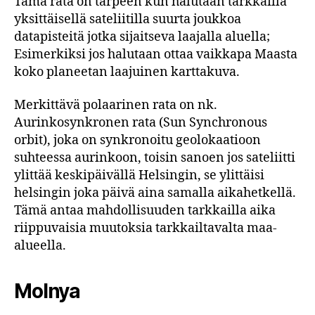
Tämä rata on tarpeen kun halutaan tarkkailla
yksittäisellä sateliitilla suurta joukkoa
datapisteitä jotka sijaitseva laajalla aluella;
Esimerkiksi jos halutaan ottaa vaikkapa Maasta
koko planeetan laajuinen karttakuva.
Merkittävä polaarinen rata on nk.
Aurinkosynkronen rata (Sun Synchronous
orbit), joka on synkronoitu geolokaatioon
suhteessa aurinkoon, toisin sanoen jos sateliitti
ylittää keskipäivällä Helsingin, se ylittäisi
helsingin joka päivä aina samalla aikahetkellä.
Tämä antaa mahdollisuuden tarkkailla aika
riippuvaisia muutoksia tarkkailtavalta maa-
alueella.
Molnya