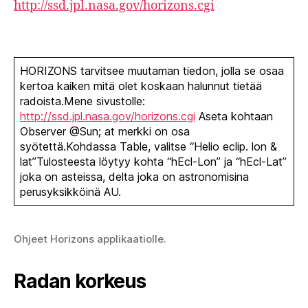
http://ssd.jpl.nasa.gov/horizons.cgi
HORIZONS tarvitsee muutaman tiedon, jolla se osaa
kertoa kaiken mitä olet koskaan halunnut tietää
radoista.Mene sivustolle:
http://ssd.jpl.nasa.gov/horizons.cgi
Aseta kohtaan
Observer @Sun; at merkki on osa
syötettä.Kohdassa Table, valitse “Helio eclip. lon &
lat”Tulosteesta löytyy kohta “hEcl-Lon” ja “hEcl-Lat”
joka on asteissa, delta joka on astronomisina
perusyksikköinä AU.
Ohjeet Horizons applikaatiolle.
Radan korkeus