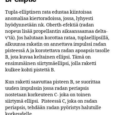
Tupla-elliptinen rata edustaa kiintoisaa
anomaliaa kiertoradoissa, jossa, lyhyesti
hyödynnetään nk. Oberth-efektiä (radan
nopeus lisää propellantin aikaansaamaa delta-
v’tä). Jos halutaan korottaa rataa, tuplaellipsillä,
alkuunsa rakatin on annettava impulssi radan
pisteessä A ja korotettava radan apoapsis tasolle
B, jota kuvaa keltainen ellipsi. Tämä on
ensimmäinen siirtymäellipsi, jolla raketti
kulkee kohti pistettä B.
Kun raketti saavuttaa pisteen B, se suorittaa
uuden impulssin jossa radan periapsis
nostetaan korkeuteen C- joka on toinen
siirtymä ellipsi. Pisteessä C, joka on radan
periapsis, tehdään radan pyöristys halutulle
korkeudelle.