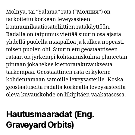
Molnya, tai “Salama” rata (“Молния”) on
tarkoitettu korkean leveysasteen
kommunikaatiosateliittien ratakäyttöön.
Radalla on taipumus viettää suurin osa ajasta
yhdellä puolella maapalloa ja kulkea nopeasti
toisen puolen ohi. Suurin etu geostaattiseen
rataan on jyrkempi kohtaamiskulma planeetan
pintaan joka tekee kiertoratakuvauksesta
tarkempaa. Geostaattinen rata ei kykene
kohdentamaan samoille leveysasteille- Koska
geostaattiselta radalta korkealla leveysasteella
oleva kuvauskohde on likipitäen vaakatasossa.
Hautusmaaradat (Eng.
Graveyard Orbits)