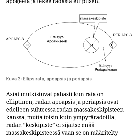
apogeeta ja tekee radasta elliptisen.
Kuva 3: Ellipsirata, apoapsis ja periapsis
Asiat mutkistuvat pahasti kun rata on
elliptinen, radan apoapsis ja periapsis ovat
edelleen suhteessa radan massakeskipisteen
kanssa, mutta toisin kuin ympyräradoilla,
radan “keskipiste” ei sijaitse enää
massakeskipisteessä vaan se on määritelty