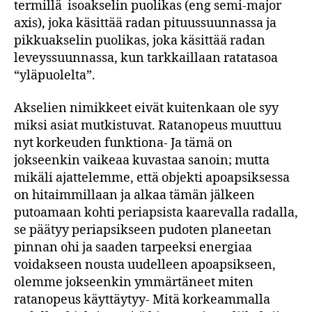
termillä isoakselin puolikas (eng semi-major
axis), joka käsittää radan pituussuunnassa ja
pikkuakselin puolikas, joka käsittää radan
leveyssuunnassa, kun tarkkaillaan ratatasoa
“yläpuolelta”.
Akselien nimikkeet eivät kuitenkaan ole syy
miksi asiat mutkistuvat. Ratanopeus muuttuu
nyt korkeuden funktiona- Ja tämä on
jokseenkin vaikeaa kuvastaa sanoin; mutta
mikäli ajattelemme, että objekti apoapsiksessa
on hitaimmillaan ja alkaa tämän jälkeen
putoamaan kohti periapsista kaarevalla radalla,
se päätyy periapsikseen pudoten planeetan
pinnan ohi ja saaden tarpeeksi energiaa
voidakseen nousta uudelleen apoapsikseen,
olemme jokseenkin ymmärtäneet miten
ratanopeus käyttäytyy- Mitä korkeammalla