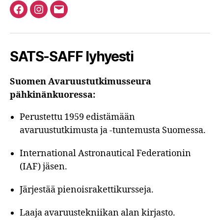
Facebook
Instagram
Email
SATS-SAFF lyhyesti
Suomen Avaruustutkimusseura
pähkinänkuoressa:
Perustettu 1959 edistämään
avaruustutkimusta ja -tuntemusta Suomessa.
International Astronautical Federationin
(IAF) jäsen.
Järjestää pienoisrakettikursseja.
Laaja avaruustekniikan alan kirjasto.