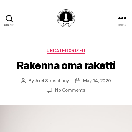
Search
Menu
SATS-
SAFF
Categories
UNCATEGORIZED
Rakenna oma raketti
By
Axel Straschnoy
May 14, 2020
Post
Post
author
date
on
No Comments
Rakenna
oma
raketti